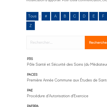
modification à apporter. Pour toute communication, cliq
Tous
#
A
B
C
D
E
F
|
Z
P3S
Pôle Santé et Sécurité des Soins (du Médiateu
PACES
Première Année Commune aux Études de Sant
PAE
Procédure d’Autorisation d’Exercice
PAERPA