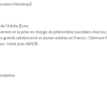
novation NumériquE
de l’Adulte JEune
ention et la prise en charge du phénomène suicidaire chez les j
es grands adolescents et jeunes adultes en France : Clermont-F
x : Unité Jean ABADIE.
rnalisées