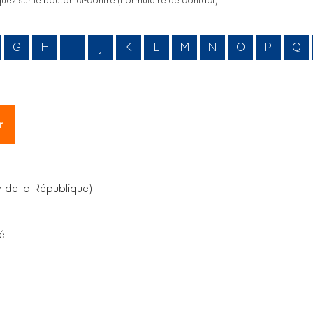
uez sur le bouton ci-contre (Formulaire de contact).
G
H
I
J
K
L
M
N
O
P
Q
r de la République)
é