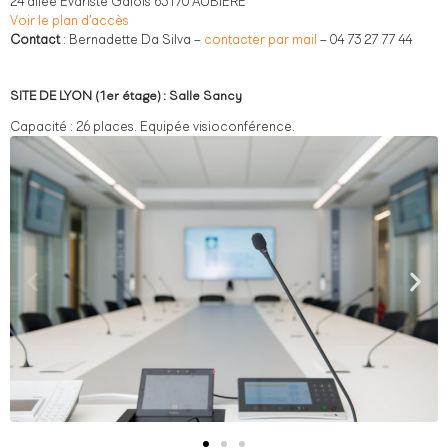
24 allée Evariste Galois 63170 AUBIERE
Voir le plan d’accès
Contact
: Bernadette Da Silva –
contacter par mail
– 04 73 27 77 44
SITE DE LYON (1er étage) : Salle Sancy
Capacité : 26 places. Equipée visioconférence.