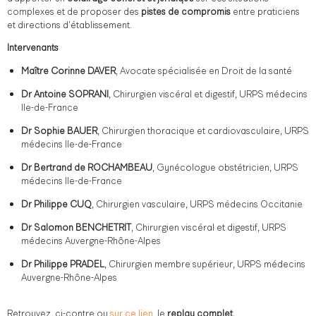
complexes et de proposer des
pistes de compromis
entre praticiens
et directions d’établissement.
Intervenants
Maître Corinne DAVER
, Avocate spécialisée en Droit de la santé
Dr Antoine SOPRANI
, Chirurgien viscéral et digestif, URPS médecins
Ile-de-France
Dr Sophie BAUER
, Chirurgien thoracique et cardiovasculaire, URPS
médecins Ile-de-France
Dr Bertrand de ROCHAMBEAU
, Gynécologue obstétricien, URPS
médecins Ile-de-France
Dr Philippe CUQ
, Chirurgien vasculaire, URPS médecins Occitanie
Dr Salomon BENCHETRIT
, Chirurgien viscéral et digestif, URPS
médecins Auvergne-Rhône-Alpes
Dr Philippe PRADEL
, Chirurgien membre supérieur, URPS médecins
Auvergne-Rhône-Alpes
Retrouvez, ci-contre ou
sur ce lien
, le
replay complet.