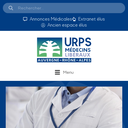
Annonces Médicales
Extranet élus
Ancien espace élus
Menu