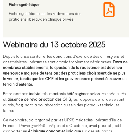
Fiche synthétique
Fiche synthétique sur les redevances des
praticiens libéraux en clinique privée.
Webinaire du 13 octobre 2025
Depuis la crise sanitaire, les conditions d’exercice des chirurgiens et
anesthésistes libéraux se sont considérablement détériorées.
Dans de
nombreux établissements, la question de la redevance est devenue
une source majeure de tension : des praticiens choisissent de ne plus
la verser, tandis que les CME et les gouvernances peinent à trouver un
terrain d’entente.
Entre
contrats individuels
,
montants hétérogènes
selon les spécialités
et
absence de revalorisation des GHS
, les rapports de force se sont
durcis, fragilisant la collaboration au sein des plateaux techniques
lourds.
Ce webinaire, co-organisé par les URPS médecins libéraux d’Ile-de-
France, d’Auvergne-Rhône-Alpes et d’Occitanie, avait pour objectif
d’apporter un
éclairage concret et juridique
sur ces situations