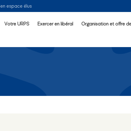
ien espace élus
Votre URPS
Exercer en libéral
Organisation et offre d