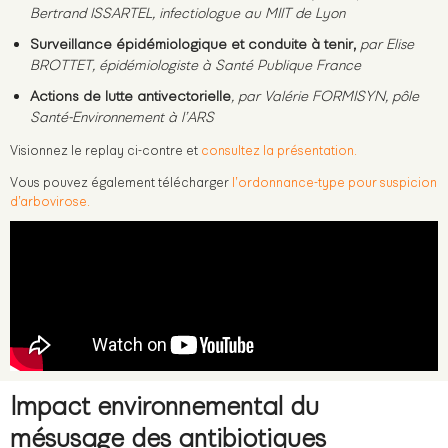
Bertrand ISSARTEL, infectiologue au MIIT de Lyon
Surveillance épidémiologique et conduite à tenir
,
par Elise
BROTTET, épidémiologiste à Santé Publique France
Actions de lutte antivectorielle
, par Valérie FORMISYN, pôle
Santé-Environnement à l’ARS
Visionnez le replay ci-contre et
consultez la présentation.
Vous pouvez également télécharger
l’ordonnance-type pour suspicion
d’arbovirose.
Impact environnemental du
mésusage des antibiotiques