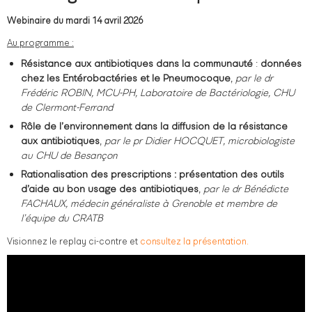
Webinaire du mardi 14 avril 2026
Au programme :
Résistance aux antibiotiques dans la communauté
:
données
chez les Entérobactéries et le Pneumocoque
,
par le dr
Frédéric ROBIN, MCU-PH, Laboratoire de Bactériologie, CHU
de Clermont-Ferrand
Rôle de l’environnement dans la diffusion de la résistance
aux antibiotiques
,
par le pr Didier HOCQUET, microbiologiste
au CHU de Besançon
Rationalisation des prescriptions : présentation des outils
d’aide au bon usage des antibiotiques
,
par le dr Bénédicte
FACHAUX, médecin généraliste à Grenoble et membre de
l’équipe du CRATB
Visionnez le replay ci-contre et
consultez la présentation.