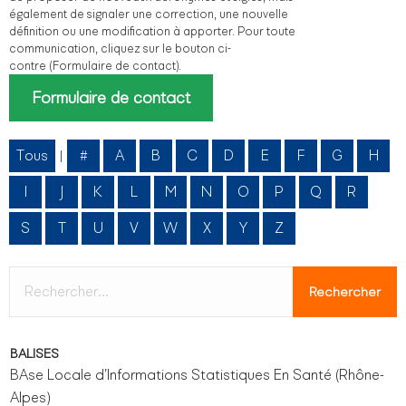
également de signaler une correction, une nouvelle
définition ou une modification à apporter. Pour toute
communication, cliquez sur le bouton ci-
contre (Formulaire de contact).
Formulaire de contact
Tous
#
A
B
C
D
E
F
G
H
|
I
J
K
L
M
N
O
P
Q
R
S
T
U
V
W
X
Y
Z
BALISES
BAse Locale d’Informations Statistiques En Santé (Rhône-
Alpes)