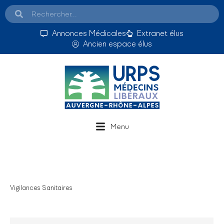
Annonces Médicales
Extranet élus
Ancien espace élus
Menu
Vigilances Sanitaires