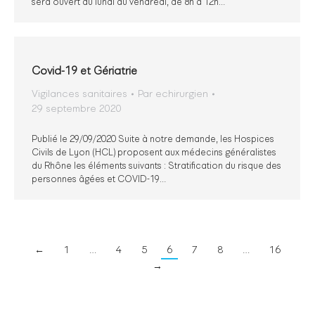
sera ouvert du lundi au vendredi, de 8h à 12h…
Covid-19 et Gériatrie
Vigilances sanitaires
Par
echirurgien
29 septembre 2020
Publié le 29/09/2020 Suite à notre demande, les Hospices
Civils de Lyon (HCL) proposent aux médecins généralistes
du Rhône les éléments suivants : Stratification du risque des
personnes âgées et COVID-19…
←
1
…
4
5
6
7
8
…
16
→