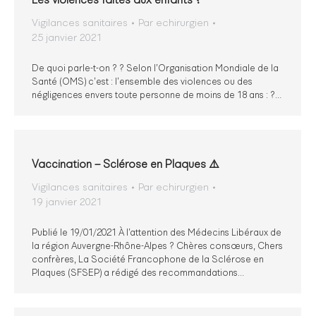
Vigilances sanitaires
Par
echirurgien
25 janvier 2021
De quoi parle-t-on ? ? Selon l’Organisation Mondiale de la
Santé (OMS) c’est : l’ensemble des violences ou des
négligences envers toute personne de moins de 18 ans : ?…
Vaccination – Sclérose en Plaques ⚠️
Vigilances sanitaires
Par
echirurgien
19 janvier 2021
Publié le 19/01/2021 À l’attention des Médecins Libéraux de
la région Auvergne-Rhône-Alpes ? Chères consœurs, Chers
confrères, La Société Francophone de la Sclérose en
Plaques (SFSEP) a rédigé des recommandations…