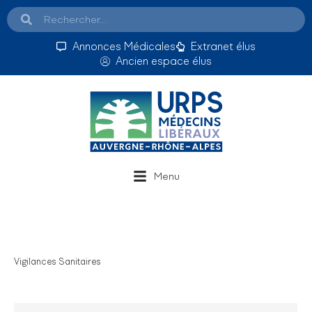
Annonces Médicales
Extranet élus
Ancien espace élus
Menu
Vigilances Sanitaires