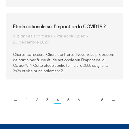
Étude nationale sur l’impact de la COVID19 ?
Vigilances sanitaires
Par
echirurgien
22 décembre 2020
Chères consœurs, Chers confrères, Nous vous proposons
de participer à une étude nationale sur l’impact de la
Covid-19. ? Cette étude souhaite inclure 3000 soignants
?‍⚕️?‍⚕️ et vise principalement 2…
←
1
2
3
4
5
6
…
16
→