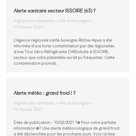
Alerte sanitaire secteur ISSOIRE (63) ?
Vigilances sanitaires
Par
echirurgien
15 février 2021
L’Agence régionale santé Auvergne-Rhône-Alpes a été
informée d’une forte contamination par des légionelles
d’une Tour Aéro-Réfrigérante (TAR) située à ISSOIRE,
secteur que votre patientèle aurait pu fréquenter. Cette
contamination pourrait…
Alerte météo : grand froid ! ?️
Vigilances sanitaires
Par
echirurgien
10 février 2021
Date de publication – 10/02/2021 ?❄️ Pour votre parfaite
information ❄️? Une alerte météorologique de grand froid
a été déclenchée pour les prochains jours. Voici la liste