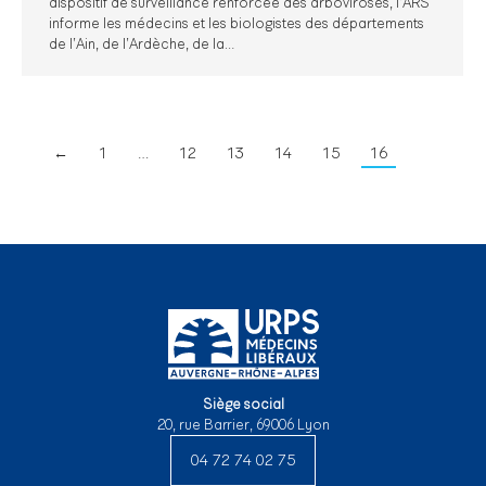
dispositif de surveillance renforcée des arboviroses, l’ARS
informe les médecins et les biologistes des départements
de l’Ain, de l’Ardèche, de la…
←
1
…
12
13
14
15
16
Siège social
20, rue Barrier, 69006 Lyon
04 72 74 02 75