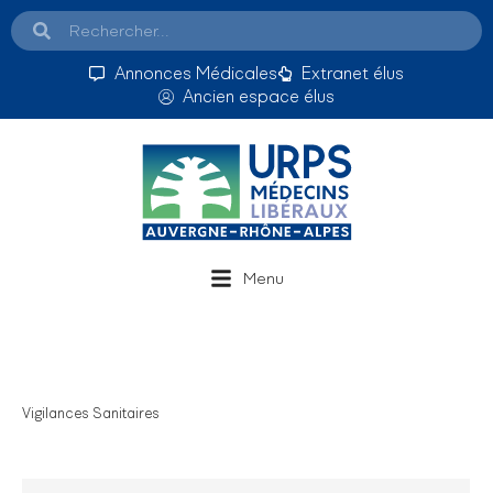
Annonces Médicales
Extranet élus
Ancien espace élus
Menu
Vigilances Sanitaires