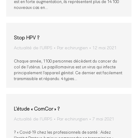
est en forte augmentation, ils représentent plus de 14 100
nouveaux cas en…
Stop HPV ?
Actualité de l'URPS
Par
echirurgien
12 mai 2021
Chaque année, 1100 personnes décèdent du cancer du
col de l’utérus. Le papillomavirus est un virus qui infecte
principalement l’appareil génital. Ce dernier est facilement
transmissible et répandu. 4 types…
L’étude « ComCor » ?
Actualité de l'URPS
Par
echirurgien
7 mai 2021
? « Covid-19 chez les professionnels de santé : Aidez