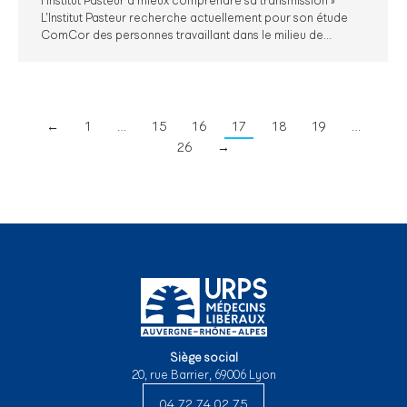
l’Institut Pasteur à mieux comprendre sa transmission »
L’Institut Pasteur recherche actuellement pour son étude
ComCor des personnes travaillant dans le milieu de…
←
1
…
15
16
17
18
19
…
26
→
Siège social
20, rue Barrier, 69006 Lyon
04 72 74 02 75