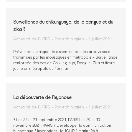
Surveillance du chikungunya, de la dengue et du
zika ?
Actualité de l'URPS
Par
echirurgien
1 juillet 2021
Prévention du risque de dissémination des arboviroses
transmises par les moustiques en métropole – Surveillance
renforcée des cas de Chikungunya, Dengue, Zika et fièvre
jaune en métropole du 1er mai…
La découverte de l’hypnose
Actualité de l'URPS
Par
echirurgien
1 juillet 2021
? Les 22 et 23 septembre 2021, PARIS Les 29 et 30
novembre 2021, PARIS ? Développer la communication
hypnotique ? Inscriptions : ici JOUR 1 Matin : 9h à…