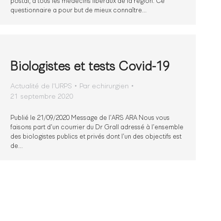
postal, à tous les médecins libéraux de la région. Ce
questionnaire a pour but de mieux connaître…
Biologistes et tests Covid-19
Actualité de l'URPS
Par
echirurgien
21 septembre 2020
Publié le 21/09/2020 Message de l’ARS ARA Nous vous
faisons part d’un courrier du Dr Grall adressé à l’ensemble
des biologistes publics et privés dont l’un des objectifs est
de…