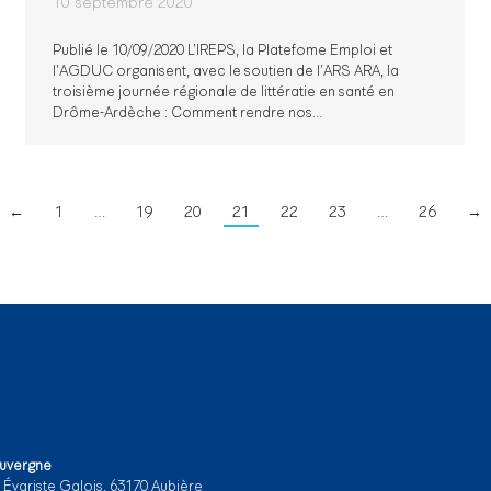
10 septembre 2020
Publié le 10/09/2020 L’IREPS, la Platefome Emploi et
l’AGDUC organisent, avec le soutien de l’ARS ARA, la
troisième journée régionale de littératie en santé en
Drôme-Ardèche : Comment rendre nos…
←
1
…
19
20
21
22
23
…
26
→
Auvergne
e Évariste Galois, 63170 Aubière