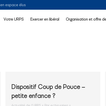
ien espace élus
Votre URPS
Exercer en libéral
Organisation et offre d
Dispositif Coup de Pouce –
petite enfance ?
Actualité de l'URPS
Par
echirurgien