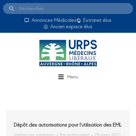
Annonces Médicales
Extranet élus
Ancien espace élus
Menu
Dépôt des autorisations pour l’utilisation des EML
Vigilances sanitaires
Par
echirurgien
29 mars 2021