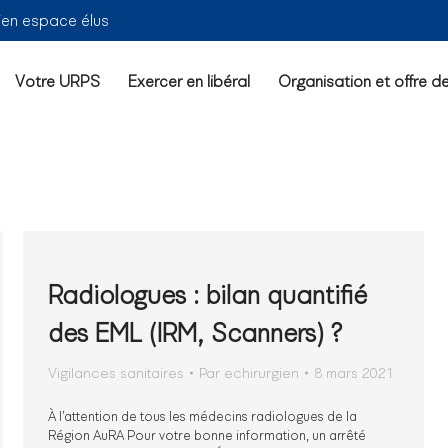
ien espace élus
Votre URPS
Exercer en libéral
Organisation et offre d
Radiologues : bilan quantifié
des EML (IRM, Scanners) ?
Vigilances sanitaires
Par
echirurgien
8 mars 2021
À l’attention de tous les médecins radiologues de la
Région AuRA Pour votre bonne information, un arrêté