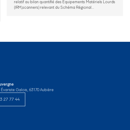
relatif au bilan quantifié des Équipements Matériels Lourds
(IRM,scanners) relevant du Schéma Régional…
Auvergne
e Évariste Galois, 63170 Aubière
3 27 77 44