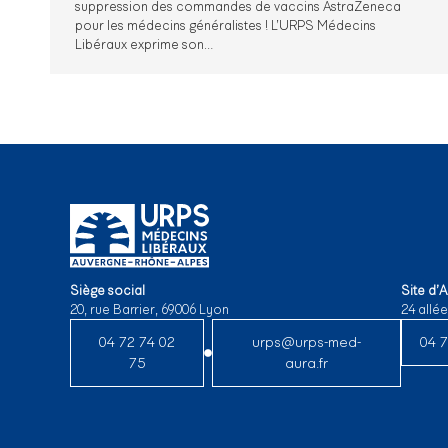
suppression des commandes de vaccins AstraZeneca
pour les médecins généralistes ! L’URPS Médecins
Libéraux exprime son…
Siège social
Site d’
20, rue Barrier, 69006 Lyon
24 allé
04 72 74 02
urps@urps-med-
04 7
75
aura.fr