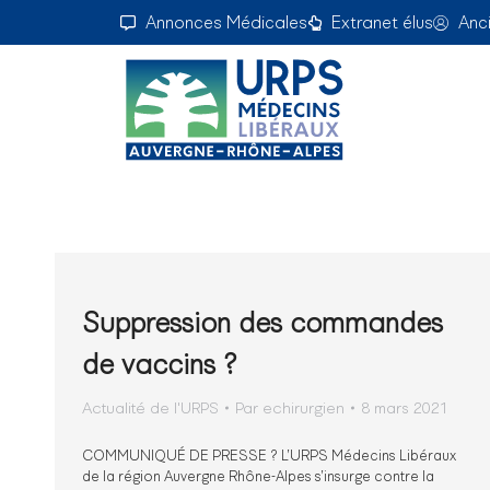
Annonces Médicales
Extranet élus
Anc
Suppression des commandes
de vaccins ?
Actualité de l'URPS
Par
echirurgien
8 mars 2021
COMMUNIQUÉ DE PRESSE ? L’URPS Médecins Libéraux
de la région Auvergne Rhône-Alpes s’insurge contre la