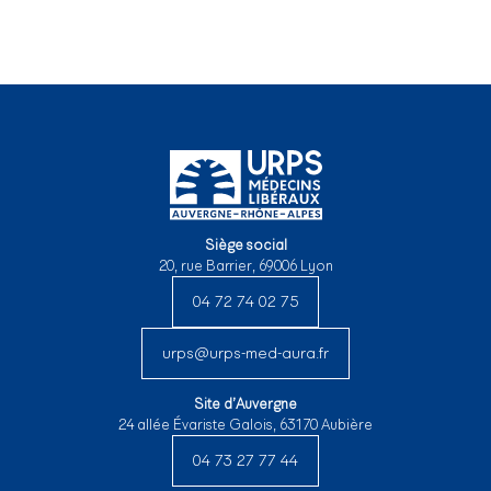
Siège social
20, rue Barrier, 69006 Lyon
04 72 74 02 75
urps@urps-med-aura.fr
Site d’Auvergne
24 allée Évariste Galois, 63170 Aubière
04 73 27 77 44