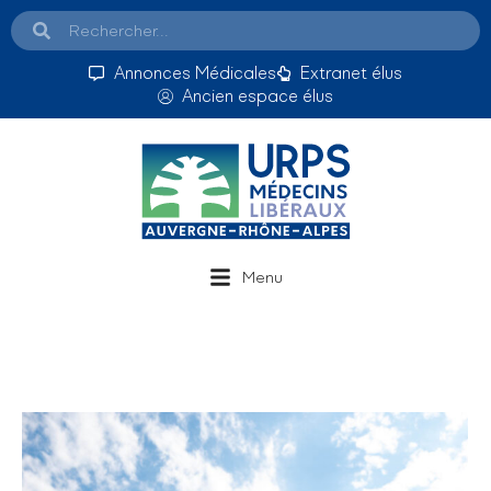
Annonces Médicales
Extranet élus
Ancien espace élus
Menu