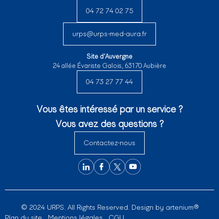
04 72 74 02 75
urps@urps-med-aura.fr
Site d’Auvergne
24 allée Évariste Galois, 63170 Aubière
04 73 27 77 44
Vous êtes intéressé par un service ?
Vous avez des questions ?
Contactez-nous
© 2024 URPS. All Rights Reserved. Design by
artenium®
Plan du site
Mentions légales
CGU