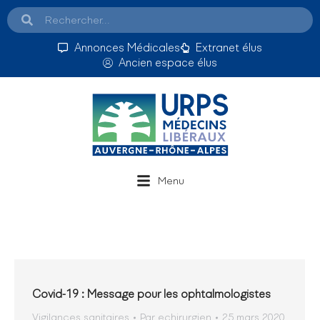
Annonces Médicales
Extranet élus
Ancien espace élus
Menu
Covid-19 : Message pour les ophtalmologistes
Vigilances sanitaires
Par
echirurgien
25 mars 2020