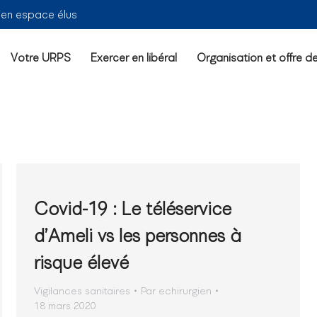
ien espace élus
Votre URPS
Exercer en libéral
Organisation et offre d
Covid-19 : Le téléservice
d’Ameli vs les personnes à
risque élevé
Vigilances sanitaires
Par
echirurgien
18 mars 2020