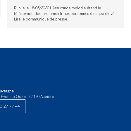
Publié le 18/03/2020 L’Assurance maladie étend le
téléservice declare.ameli.fr aux personnes à risque élevé.
Lire le communiqué de presse
Auvergne
e Évariste Galois, 63170 Aubière
3 27 77 44