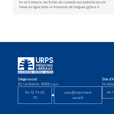
fur et à mesure, les fiches de conseils aux patients seront
mises en ligne dans un maximum de langues (grâce à…
Siège social
Site d’
20, rue Barrier, 69006 Lyon
24 allé
04 72 74 02
urps@urps-med-
04 7
75
aura.fr