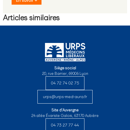
En savoir +
Articles similaires
Siège social
20, rue Barrier, 69006 Lyon
04 72 74 02 75
urps@urps-med-aura.fr
Site d’Auvergne
24 allée Évariste Galois, 63170 Aubière
04 73 27 77 44