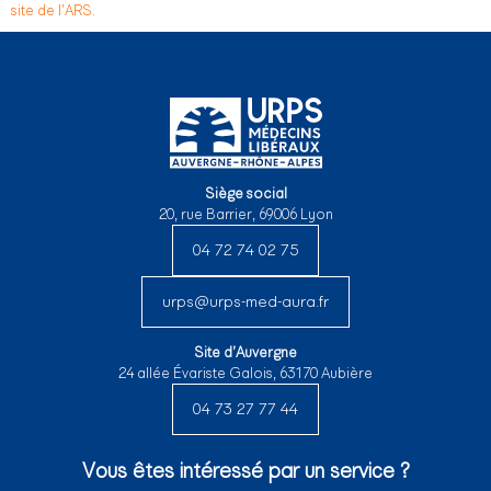
site de l’ARS.
Siège social
20, rue Barrier, 69006 Lyon
04 72 74 02 75
urps@urps-med-aura.fr
Site d’Auvergne
24 allée Évariste Galois, 63170 Aubière
04 73 27 77 44
Vous êtes intéressé par un service ?