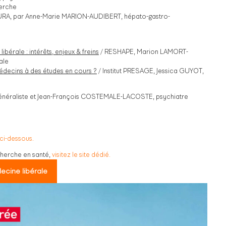
erche
URA, par Anne-Marie MARION-AUDIBERT, hépato-gastro-
érale : intérêts, enjeux & freins
/ RESHAPE, Marion LAMORT-
ale
édecins à des études en cours ?
/ Institut PRESAGE, Jessica GUYOT,
énéraliste et Jean-François COSTEMALE-LACOSTE, psychiatre
 ci-dessous.
echerche en santé,
visitez le site dédié.
decine libérale