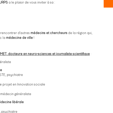
l’URPS
a le plaisir de vous inviter à sa :
 rencontrer d’autres
médecins et chercheurs
de la région qui,
c la
médecine de ville
!
T, docteure en neuro-sciences et journaliste scientifique
:
raliste
he
TE, psychiatre
projet en Innovation sociale
médecin généraliste
médecine libérale
psychiatre