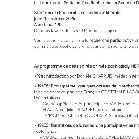
Le
Laboratoire Participatif de Recherche en Santé de 
Soirée sur la Recherche en médecine libérale
Jeudi 15 octobre 2026
A partir de 19h
Dans les locaux de l’URPS Médecins à Lyon
Venez échanger autour de la
recherche participative
et
comme vous, souhaitent faire avancer la recherche ave
Au programme de cette soirée animée par Nathaly MERME
•19h : Introduction
par Danièle CHAPPUIS, médecin géné
• 19h05 : Eco-système : quelques acteurs de la recherc
Mise en contexte par Jean-François COSTEMALE-LACOS
Présentations :
– Cancéropôle CLARA, par Delphine FABRE, cheffe de 
– FLAURA, par Julien BIAUDET, coordinateur
– FAYR-GP, par Charlotte GOOLAERTS, présidente et 
• 19h35 : Illustrations de la recherche participative en 
Table ronde :
– COBALT, par Jean-François COSTEMALE-LACOSTE, 