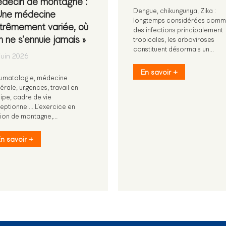
decin de montagne :
Dengue, chikungunya, Zika :
Une médecine
longtemps considérées com
trêmement variée, où
des infections principalement
on ne s’ennuie jamais »
tropicales, les arboviroses
constituent désormais un…
juin 2026
En savoir +
umatologie, médecine
érale, urgences, travail en
ipe, cadre de vie
eptionnel… L’exercice en
tion de montagne,…
n savoir +