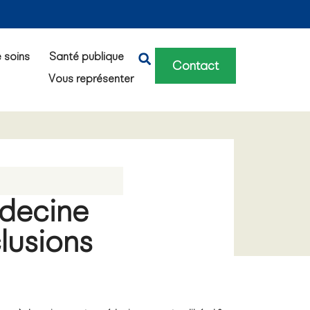
e soins
Santé publique
Contact
Vous représenter
édecine
clusions