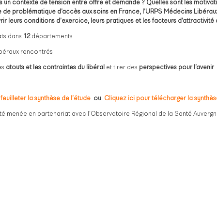
un contexte de tension entre offre et demande ? Quelles sont les motivati
xte de problématique d’accès aux soins en France, l’URPS Médecins Libérau
leurs conditions d’exercice, leurs pratiques et les facteurs d’attractivité
ats dans
12
départements
béraux rencontrés
les
atouts et les contraintes du libéral
et tirer des
perspectives pour l’avenir
 feuilleter la synthèse de l’étude
ou
Cliquez ici pour télécharger la synthès
té menée en partenariat avec l’Observatoire Régional de la Santé Auverg