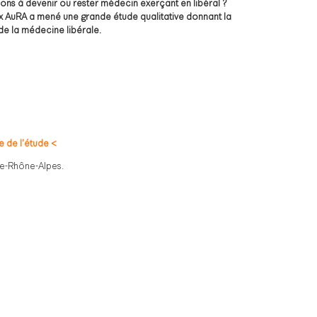
ons à devenir ou rester médecin exerçant en libéral ?
x AuRA a mené une grande étude qualitative donnant la
 de la médecine libérale.
e de l’étude <
ne-Rhône-Alpes.