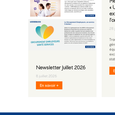
Mé
« 
ex
l’
28 
Tra
gén
équ
exc
sta
Newsletter Juillet 2026
E
8 juillet 2026
En savoir +