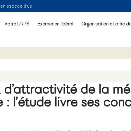
ien espace élus
Votre URPS
Exercer en libéral
Organisation et offre d
 d’attractivité de la m
e : l’étude livre ses con