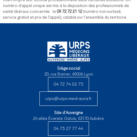
numéro d’appel unique est mis à la disposition des professionnels de
santé libéraux concernés : le
09 72 72 21 12
(numéro non surtaxé,
service gratuit et prix de l’appel), valable sur l’ensemble du territoire.
Siège social
20, rue Barrier, 69006 Lyon
04 72 74 02 75
urps@urps-med-aura.fr
Site d’Auvergne
24 allée Évariste Galois, 63170 Aubière
04 73 27 77 44