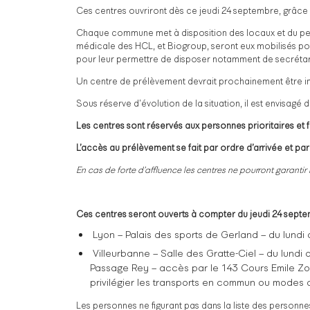
Ces centres ouvriront dès ce jeudi 24 septembre, grâce 
Chaque commune met à disposition des locaux et du person
médicale des HCL, et Biogroup, seront eux mobilisés po
pour leur permettre de disposer notamment de secrétaria
Un centre de prélèvement devrait prochainement être inst
Sous réserve d’évolution de la situation, il est envisagé
Les centres sont réservés aux personnes prioritaires et
L’accès au prélèvement se fait par ordre d’arrivée et par
En cas de forte d’affluence les centres ne pourront garantir
Ces centres seront ouverts à compter du jeudi 24 septem
 Lyon – Palais des sports de Gerland – du lundi
 Villeurbanne – Salle des Gratte-Ciel – du lundi
Passage Rey – accès par le 143 Cours Emile Zol
privilégier les transports en commun ou modes 
Les personnes ne figurant pas dans la liste des personne