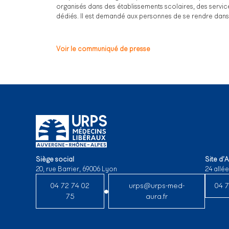
organisés dans des établissements scolaires, des service
dédiés. Il est demandé aux personnes de se rendre dans les
Voir le communiqué de presse
Siège social
Site d’
20, rue Barrier, 69006 Lyon
24 allé
04 72 74 02
urps@urps-med-
04 7
75
aura.fr