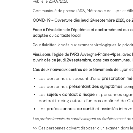
Publié le 23/09/2020
Communiqué de presse (ARS, Métropole de Lyon et Vill
COVID-19 – Ouverture dès jeudi 24 septembre 2020, de 2
Face à l’évolution de l’épidémie et conformément aux or
adaptée au contexte local.
Pour fluidifier l’accès aux examens virologiques, la prior
Ainsi, sous l’égide de l’ARS Auvergne-Rhône-Alpes, avec 
ouvrir dès ce jeudi 24 septembre, dans ces communes. Il
Ces deux nouveaux centres de prélèvements de Lyon et V
Les personnes disposant d’une
prescription mé
Les personnes
présentant des symptômes
comp
Les
sujets « contact à risque
» : personnes ayan
contact-tracing autour d’un cas confirmé de C
Les
professionnels de santé
et assimilés interv
Les professionnels de santé exerçant en établissement de sa
>> Ces personnes doivent disposer d’un examen dans les 2