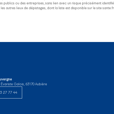
s publics ou des entreprises, sans lien avec un risque précisément identifi
 autres lieux de dépistages, dont la liste est disponible sur le site sante.fr
Auvergne
e Évariste Galois, 63170 Aubière
3 27 77 44