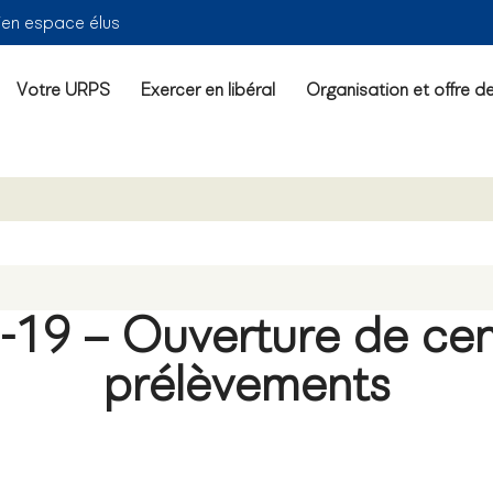
ien espace élus
Votre URPS
Exercer en libéral
Organisation et offre d
19 – Ouverture de cen
prélèvements