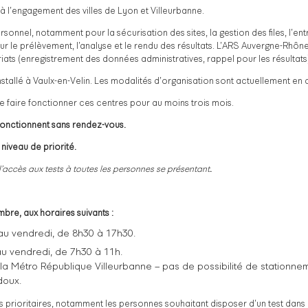
à l’engagement des villes de Lyon et Villeurbanne.
nel, notamment pour la sécurisation des sites, la gestion des files, l’entre
ur le prélèvement, l’analyse et le rendu des résultats. L’ARS Auvergne-Rh
ts (enregistrement des données administratives, rappel pour les résultats)
allé à Vaulx-en-Velin. Les modalités d’organisation sont actuellement en c
 de faire fonctionner ces centres pour au moins trois mois.
 fonctionnent sans rendez-vous.
 niveau de priorité.
 l’accès aux tests à toutes les personnes se présentant
.
bre, aux horaires suivants :
 au vendredi, de 8h30 à 17h30.
 au vendredi, de 7h30 à 11h.
a Métro République Villeurbanne – pas de possibilité de stationnem
doux.
s prioritaires, notamment les personnes souhaitant disposer d’un test dans