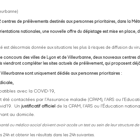
eurbanne)
 centres de prélèvements destinés aux personnes prioritaires, dans la Mé
ientations nationales, une nouvelle offre du dépistage est mise en place, 
ité est désormais donnée aux situations les plus à risques de diffusion du vi
le concours des villes de Lyon et de Villeurbanne, deux nouveaux centres de
s viendront compléter les sites actuels de prélèvement, qui proposent déjà
illeurbanne sont uniquement dédiés aux personnes prioritaires :
dicale,
atibles avec la COVID-19,
t été contactées par l’Assurance maladie (CPAM), l’ARS ou l’Educ
ovid19. Un
justificatif officiel
de la CPAM, l’ARS ou l’Éducation natio
enant au domicile.
nté ou médico-social doivent avoir accès un test au sein de leur structure de 
4h et obtenir les résultats dans les 24h suivantes.