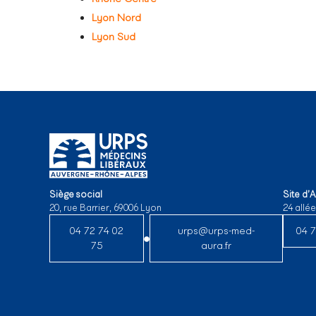
Lyon Nord
Lyon Sud
Siège social
Site d’
20, rue Barrier, 69006 Lyon
24 allé
04 72 74 02
urps@urps-med-
04 7
75
aura.fr