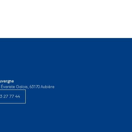
Auvergne
e Évariste Galois, 63170 Aubière
3 27 77 44