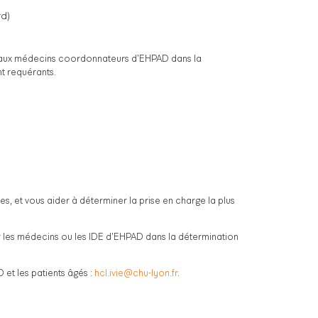
d)
/ou aux médecins coordonnateurs d’EHPAD dans la
nt requérants.
ues, et vous aider à déterminer la prise en charge la plus
 les médecins ou les IDE d’EHPAD dans la détermination
 et les patients âgés :
hcl.ivie@chu-lyon.fr
.