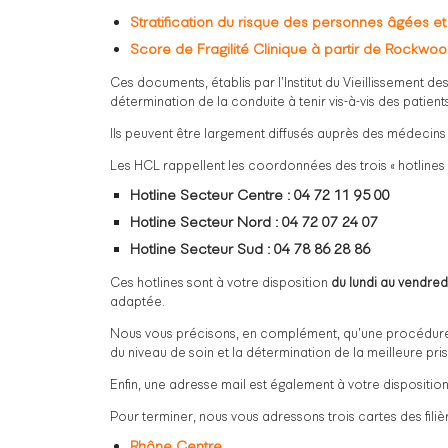
Stratification du risque des personnes âgées e
Score de Fragilité Clinique à partir de Rockwo
Ces documents, établis par l’Institut du Vieillissement
détermination de la conduite à tenir vis-à-vis des patien
Ils peuvent être largement diffusés auprès des médecins 
Les HCL rappellent les coordonnées des trois « hotlines » 
Hotline Secteur Centre : 04 72 11 95 00
Hotline Secteur Nord : 04 72 07 24 07
Hotline Secteur Sud : 04 78 86 28 86
Ces hotlines sont à votre disposition
du lundi au vendred
adaptée.
Nous vous précisons, en complément, qu’une procédure 
du niveau de soin et la détermination de la meilleure pri
Enfin, une adresse mail est également à votre dispositio
Pour terminer, nous vous adressons trois cartes des filière
Rhône Centre