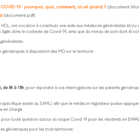
t COVID-19 : pourquoi, quoi, comment, où et quand ?
(document Wor
od
(document pdf)
 des HCL, ont vocation à constituer une aide aux médecins généralistes et
ts âgés dans le contexte de Covid-19, ainsi que du niveau de soin dont ils so
généralistes.
gériatriques à disposition des MG sur le territoire :
i, de 8h à 18h
, pour répondre à vos interrogations sur les patients gériatriq
spécifique existe au SAMU, afin que le médecin régulateur puisse appuyer
se en charge.
n pour toute question autour du risque Covid-19 pour les résidents en EHPAD
s gériatriques pour les trois territoires :