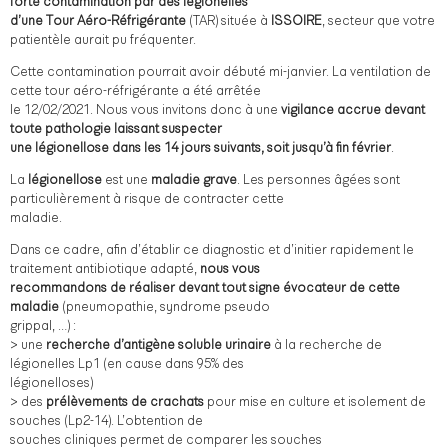
forte contamination par des légionelles
d’une Tour Aéro-Réfrigérante
(TAR) située à
ISSOIRE
, secteur que votre
patientèle aurait pu fréquenter.
Cette contamination pourrait avoir débuté mi-janvier. La ventilation de
cette tour aéro-réfrigérante a été arrêtée
le 12/02/2021. Nous vous invitons donc à une
vigilance accrue devant
toute pathologie laissant suspecter
une légionellose dans les 14 jours suivants, soit jusqu’à fin février
.
La
légionellose
est une
maladie grave
. Les personnes âgées sont
particulièrement à risque de contracter cette
maladie.
Dans ce cadre, afin d’établir ce diagnostic et d’initier rapidement le
traitement antibiotique adapté,
nous vous
recommandons de réaliser devant tout signe évocateur de cette
maladie
(pneumopathie, syndrome pseudo
grippal, …) :
> une
recherche d’antigène soluble urinaire
à la recherche de
légionelles Lp1 (en cause dans 95% des
légionelloses)
> des
prélèvements de crachats
pour mise en culture et isolement de
souches (Lp2-14). L’obtention de
souches cliniques permet de comparer les souches