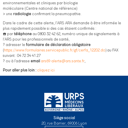
environnementales et cliniques par biologie
moléculaire (Centre national de référence)
> une
radiologie
confirmant la pneumopathie.
Dans le cadre de cette alerte, l’ARS ARA demande à être informée le
plus rapidement possible si des cas étaient confirmés :
☎️ par
téléphone
au 0800 32 42 62, numéro unique de signalements à
l’ARS pour les professionnels de santé,
? adresser le
formulaire de déclaration obligatoire
(
https://www.formulaires.servicepublic.fr/gf/cerfa_12202.do
) au FAX
suivant : 04 72 34 41 27
? ou à l’adresse
email
ars69-alerte@ars.sante.fr
,
Pour aller plus loin :
cliquez ici
Siège social
20, rue Barrier, 69006 Lyon